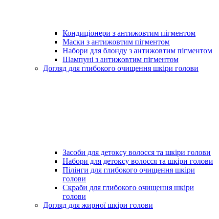
Кондиціонери з антижовтим пігментом
Маски з антижовтим пігментом
Набори для блонду з антижовтим пігментом
Шампуні з антижовтим пігментом
Догляд для глибокого очищення шкіри голови
Засоби для детоксу волосся та шкіри голови
Набори для детоксу волосся та шкіри голови
Пілінги для глибокого очищення шкіри
голови
Скраби для глибокого очищення шкіри
голови
Догляд для жирної шкіри голови