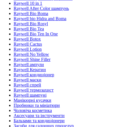
Raywell 10 in 1
Raywell After Color шампунь
Raywell Bio Boma
Raywell bio Hidra and Boma
Raywell Bio Rosyl
Raywell Bio Tea
Raywell Bio Ten In One
Raywell Botox
Raywell Cactus
Raywell Lotion
Raywell No Yellow
Raywell Shine Filler
Raywell ампули
Raywell Кератин
Raywell кондиціонер
Raywell маски
Raywell спрей
Raywell термозахист
Raywell шампуні
Манікюрні кусачки
Пробники та мініатюри
Чоловіча косметика
Аксесуари та інструменти
Бальзами та кондиціонери
Засоби для салонних процедур