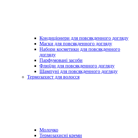
Кондиціонери для повсякденного догляду
Маски для повсякденного догляду
Набори косметики для повсякденного
догляду
Парфумовані засоби
Флюїди для повсякденного догляду
Шампуні для повсякденного догляду
Термозахист для волосся
Молочко
Термозахисні креми