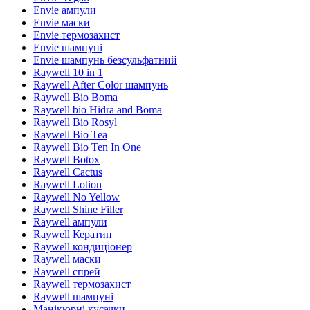
Envie ампули
Envie маски
Envie термозахист
Envie шампуні
Envie шампунь безсульфатний
Raywell 10 in 1
Raywell After Color шампунь
Raywell Bio Boma
Raywell bio Hidra and Boma
Raywell Bio Rosyl
Raywell Bio Tea
Raywell Bio Ten In One
Raywell Botox
Raywell Cactus
Raywell Lotion
Raywell No Yellow
Raywell Shine Filler
Raywell ампули
Raywell Кератин
Raywell кондиціонер
Raywell маски
Raywell спрей
Raywell термозахист
Raywell шампуні
Манікюрні кусачки