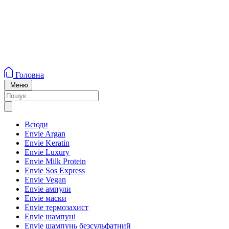
Головна
Меню
Всюди
Envie Argan
Envie Keratin
Envie Luxury
Envie Milk Protein
Envie Sos Express
Envie Vegan
Envie ампули
Envie маски
Envie термозахист
Envie шампуні
Envie шампунь безсульфатний