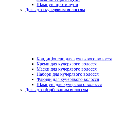
Шампуні проти лупи
Догляд за кучерявим волоссям
Кондиціонери для кучерявого волосся
Креми для кучерявого волосся
Маски для кучерявого волосся
Набори для кучерявого волосся
Флюїди для кучерявого волосся
Шампуні для кучерявого волосся
Догляд за фарбованим волоссям