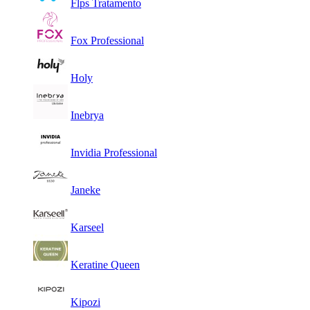
Flps Tratamento
Fox Professional
Holy
Inebrya
Invidia Professional
Janeke
Karseel
Keratine Queen
Kipozi