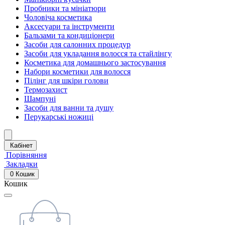
Пробники та мініатюри
Чоловіча косметика
Аксесуари та інструменти
Бальзами та кондиціонери
Засоби для салонних процедур
Засоби для укладання волосся та стайлінгу
Косметика для домашнього застосування
Набори косметики для волосся
Пілінг для шкіри голови
Термозахист
Шампуні
Засоби для ванни та душу
Перукарські ножиці
Кабінет
Порівняння
Закладки
0
Кошик
Кошик