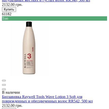
натуральных жёстких и густых волос RR540, 500 мл
2132.00 грн.
Купить
61182
Топ
В наличии
Биозавивка Raywell Tools Wave Lotion 3 Soft для
поврежденных и обесцвеченных волос RR542, 500 мл
2132.00 грн.