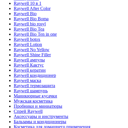
Raywell 10 в 1
Raywell After Color
Raywell Bio
Raywell Bio Boma
Raywell bio rosyl
Raywell Bio Tea
Raywell Bio Ten in one
Raywell botox
Raywell Lotion
Raywell No Yellow
Raywell Shine Filler
Raywell ампулы
Raywell Кактус
Raywell кератин
Raywell кондиционер
Raywell маска
Raywell термозащита
Raywell шампунь
Маникюрные кусачки
Мужская косметика
Пробники и миниатюры
Спрей Raywell
Аксессуары и инструменты
Бальзамы и кондиционеры
Косметика для домашнего применения