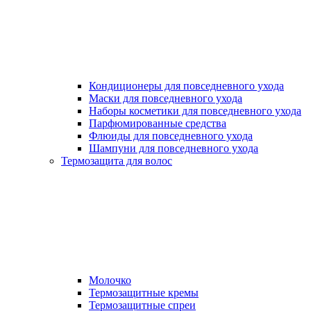
Кондиционеры для повседневного ухода
Маски для повседневного ухода
Наборы косметики для повседневного ухода
Парфюмированные средства
Флюиды для повседневного ухода
Шампуни для повседневного ухода
Термозащита для волос
Молочко
Термозащитные кремы
Термозащитные спреи