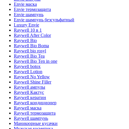
Envie маска
Envie термозащита
Envie шампунь
Envie шампунь безсульфатный
Luxury Envie
Raywell 10 в 1
Raywell After Color
Raywell Bio
Raywell Bio Boma
Raywell bio rosyl
Raywell Bio Tea
Raywell Bio Ten in one
Raywell botox
Raywell Lotion
Raywell No Yellow
Raywell Shine Filler
Raywell ампулы
Raywell Кактус
Raywell кератин
Raywell кондиционер
Raywell маска
Raywell термозащита
Raywell шампунь
Маникюрные кусачки
Мужская косметика