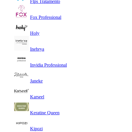
Flps Tratamento
Fox Professional
Holy
Inebrya
Invidia Professional
Janeke
Karseel
Keratine Queen
Kipozi