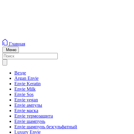
Главная
Меню
Везде
Argan Envie
Envie Keratin
Envie Milk
Envie Sos
Envie vegan
Envie ампулы
Envie маска
Envie термозащита
Envie шампунь
Envie шампунь безсульфатный
Luxury Envie