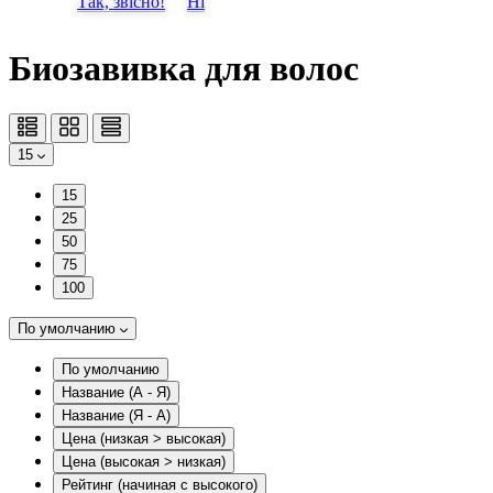
Так, звісно!
Ні
Биозавивка для волос
15
15
25
50
75
100
По умолчанию
По умолчанию
Название (А - Я)
Название (Я - А)
Цена (низкая > высокая)
Цена (высокая > низкая)
Рейтинг (начиная с высокого)