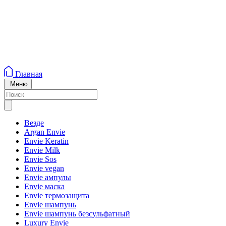
Главная
Меню
Везде
Argan Envie
Envie Keratin
Envie Milk
Envie Sos
Envie vegan
Envie ампулы
Envie маска
Envie термозащита
Envie шампунь
Envie шампунь безсульфатный
Luxury Envie