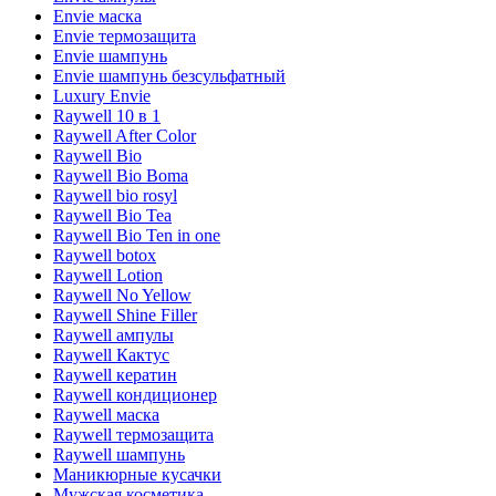
Envie маска
Envie термозащита
Envie шампунь
Envie шампунь безсульфатный
Luxury Envie
Raywell 10 в 1
Raywell After Color
Raywell Bio
Raywell Bio Boma
Raywell bio rosyl
Raywell Bio Tea
Raywell Bio Ten in one
Raywell botox
Raywell Lotion
Raywell No Yellow
Raywell Shine Filler
Raywell ампулы
Raywell Кактус
Raywell кератин
Raywell кондиционер
Raywell маска
Raywell термозащита
Raywell шампунь
Маникюрные кусачки
Мужская косметика