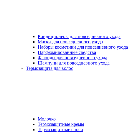
Кондиционеры для повседневного ухода
Маски для повседневного ухода
Наборы косметики для повседневного ухода
Парфюмированные средства
Флюиды для повседневного ухода
Шампуни для повседневного ухода
Термозащита для волос
Молочко
Термозащитные кремы
Термозащитные спреи