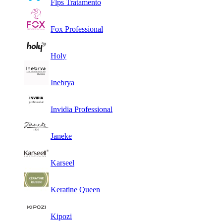
Flps Tratamento
Fox Professional
Holy
Inebrya
Invidia Professional
Janeke
Karseel
Keratine Queen
Kipozi