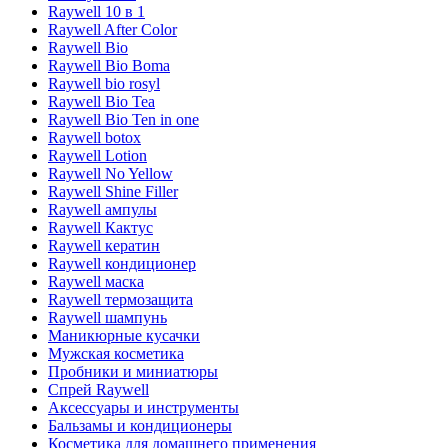
Raywell 10 в 1
Raywell After Color
Raywell Bio
Raywell Bio Boma
Raywell bio rosyl
Raywell Bio Tea
Raywell Bio Ten in one
Raywell botox
Raywell Lotion
Raywell No Yellow
Raywell Shine Filler
Raywell ампулы
Raywell Кактус
Raywell кератин
Raywell кондиционер
Raywell маска
Raywell термозащита
Raywell шампунь
Маникюрные кусачки
Мужская косметика
Пробники и миниатюры
Спрей Raywell
Аксессуары и инструменты
Бальзамы и кондиционеры
Косметика для домашнего применения