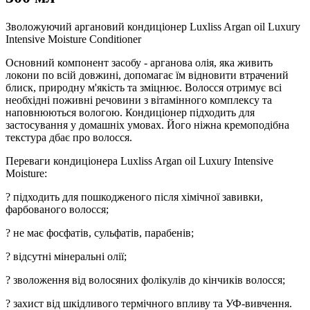
Зволожуючий аргановий кондиціонер Luxliss Argan oil Luxury
Intensive Moisture Conditioner
Основний компонент засобу - арганова олія, яка живить
локони по всій довжині, допомагає їм відновити втрачений
блиск, природну м'якість та зміцнює. Волосся отримує всі
необхідні поживні речовини з вітамінного комплексу та
наповнюються вологою. Кондиціонер підходить для
застосування у домашніх умовах. Його ніжна кремоподібна
текстура дбає про волосся.
Переваги кондиціонера Luxliss Argan oil Luxury Intensive
Moisture:
? підходить для пошкодженого після хімічної завивки,
фарбованого волосся;
? не має фосфатів, сульфатів, парабенів;
? відсутні мінеральні олії;
? зволоження від волосяних фолікулів до кінчиків волосся;
? захист від шкідливого термічного впливу та УФ-вивчення.