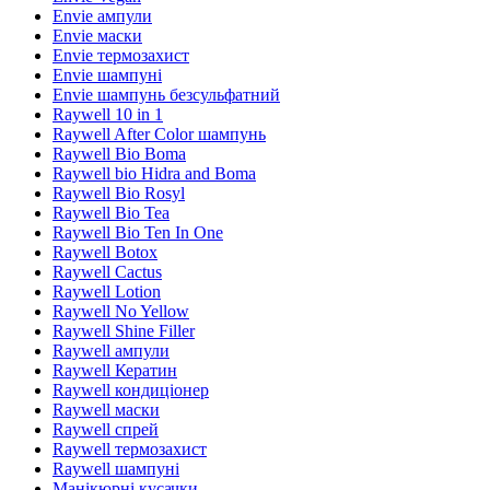
Envie ампули
Envie маски
Envie термозахист
Envie шампуні
Envie шампунь безсульфатний
Raywell 10 in 1
Raywell After Color шампунь
Raywell Bio Boma
Raywell bio Hidra and Boma
Raywell Bio Rosyl
Raywell Bio Tea
Raywell Bio Ten In One
Raywell Botox
Raywell Cactus
Raywell Lotion
Raywell No Yellow
Raywell Shine Filler
Raywell ампули
Raywell Кератин
Raywell кондиціонер
Raywell маски
Raywell спрей
Raywell термозахист
Raywell шампуні
Манікюрні кусачки