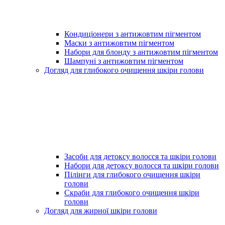
Кондиціонери з антижовтим пігментом
Маски з антижовтим пігментом
Набори для блонду з антижовтим пігментом
Шампуні з антижовтим пігментом
Догляд для глибокого очищення шкіри голови
Засоби для детоксу волосся та шкіри голови
Набори для детоксу волосся та шкіри голови
Пілінги для глибокого очищення шкіри
голови
Скраби для глибокого очищення шкіри
голови
Догляд для жирної шкіри голови