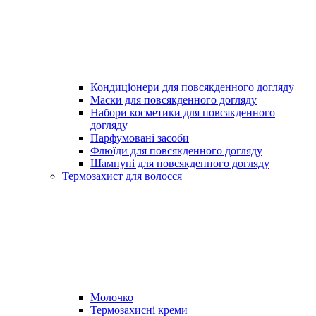
Кондиціонери для повсякденного догляду
Маски для повсякденного догляду
Набори косметики для повсякденного
догляду
Парфумовані засоби
Флюїди для повсякденного догляду
Шампуні для повсякденного догляду
Термозахист для волосся
Молочко
Термозахисні креми