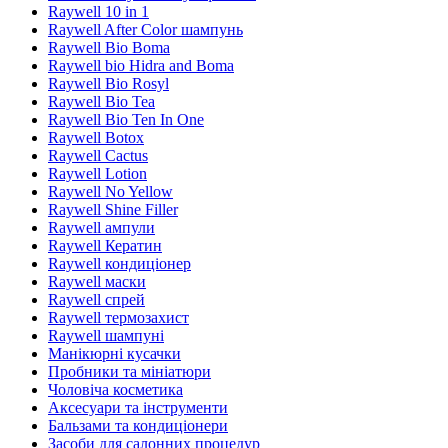
Raywell 10 in 1
Raywell After Color шампунь
Raywell Bio Boma
Raywell bio Hidra and Boma
Raywell Bio Rosyl
Raywell Bio Tea
Raywell Bio Ten In One
Raywell Botox
Raywell Cactus
Raywell Lotion
Raywell No Yellow
Raywell Shine Filler
Raywell ампули
Raywell Кератин
Raywell кондиціонер
Raywell маски
Raywell спрей
Raywell термозахист
Raywell шампуні
Манікюрні кусачки
Пробники та мініатюри
Чоловіча косметика
Аксесуари та інструменти
Бальзами та кондиціонери
Засоби для салонних процедур