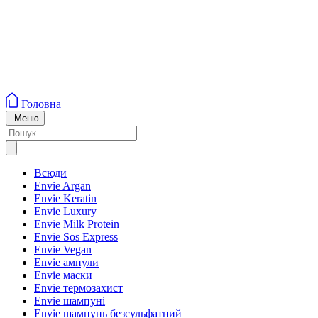
Головна
Меню
Всюди
Envie Argan
Envie Keratin
Envie Luxury
Envie Milk Protein
Envie Sos Express
Envie Vegan
Envie ампули
Envie маски
Envie термозахист
Envie шампуні
Envie шампунь безсульфатний