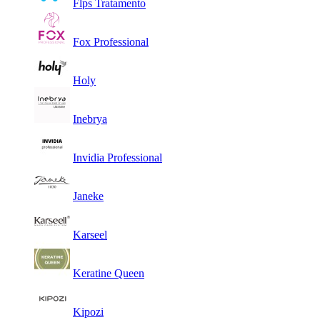
Flps Tratamento
Fox Professional
Holy
Inebrya
Invidia Professional
Janeke
Karseel
Keratine Queen
Kipozi