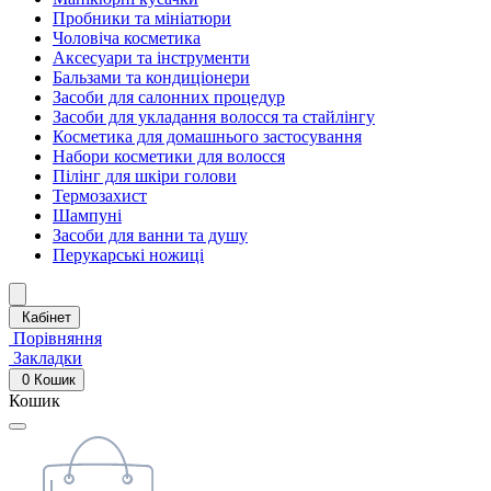
Пробники та мініатюри
Чоловіча косметика
Аксесуари та інструменти
Бальзами та кондиціонери
Засоби для салонних процедур
Засоби для укладання волосся та стайлінгу
Косметика для домашнього застосування
Набори косметики для волосся
Пілінг для шкіри голови
Термозахист
Шампуні
Засоби для ванни та душу
Перукарські ножиці
Кабінет
Порівняння
Закладки
0
Кошик
Кошик