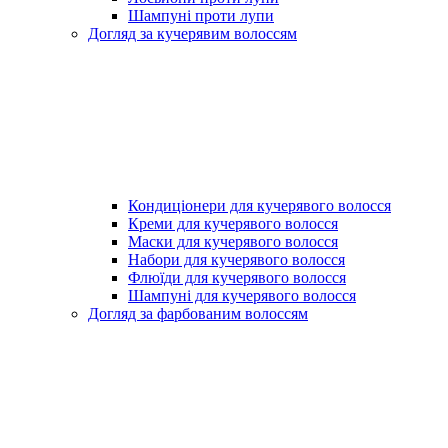
Шампуні проти лупи
Догляд за кучерявим волоссям
Кондиціонери для кучерявого волосся
Креми для кучерявого волосся
Маски для кучерявого волосся
Набори для кучерявого волосся
Флюїди для кучерявого волосся
Шампуні для кучерявого волосся
Догляд за фарбованим волоссям